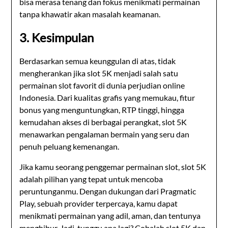
bisa merasa tenang dan fokus menikmati permainan
tanpa khawatir akan masalah keamanan.
3. Kesimpulan
Berdasarkan semua keunggulan di atas, tidak
mengherankan jika slot 5K menjadi salah satu
permainan slot favorit di dunia perjudian online
Indonesia. Dari kualitas grafis yang memukau, fitur
bonus yang menguntungkan, RTP tinggi, hingga
kemudahan akses di berbagai perangkat, slot 5K
menawarkan pengalaman bermain yang seru dan
penuh peluang kemenangan.
Jika kamu seorang penggemar permainan slot, slot 5K
adalah pilihan yang tepat untuk mencoba
peruntunganmu. Dengan dukungan dari Pragmatic
Play, sebuah provider terpercaya, kamu dapat
menikmati permainan yang adil, aman, dan tentunya
menghibur. Jadi, tunggu apa lagi? Cobalah slot 5K dan