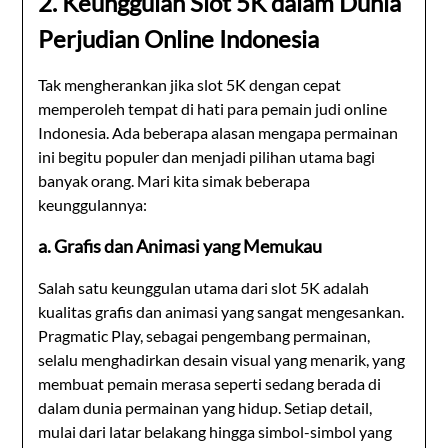
2. Keunggulan Slot 5K dalam Dunia
Perjudian Online Indonesia
Tak mengherankan jika slot 5K dengan cepat
memperoleh tempat di hati para pemain judi online
Indonesia. Ada beberapa alasan mengapa permainan
ini begitu populer dan menjadi pilihan utama bagi
banyak orang. Mari kita simak beberapa
keunggulannya:
a. Grafis dan Animasi yang Memukau
Salah satu keunggulan utama dari slot 5K adalah
kualitas grafis dan animasi yang sangat mengesankan.
Pragmatic Play, sebagai pengembang permainan,
selalu menghadirkan desain visual yang menarik, yang
membuat pemain merasa seperti sedang berada di
dalam dunia permainan yang hidup. Setiap detail,
mulai dari latar belakang hingga simbol-simbol yang