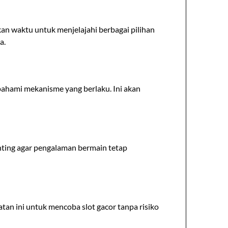
an waktu untuk menjelajahi berbagai pilihan
a.
pahami mekanisme yang berlaku. Ini akan
nting agar pengalaman bermain tetap
n ini untuk mencoba slot gacor tanpa risiko