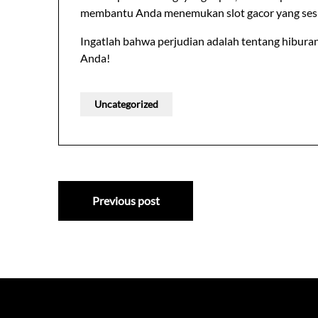
membantu Anda menemukan slot gacor yang sesu
Ingatlah bahwa perjudian adalah tentang hibura
Anda!
Uncategorized
Post
Previous post
navigation