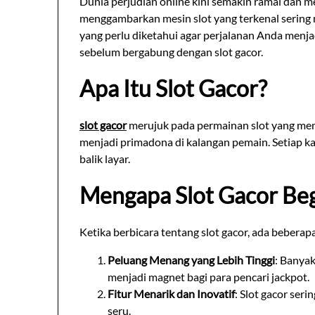
Dunia perjudian online kini semakin ramai dan m
menggambarkan mesin slot yang terkenal sering
yang perlu diketahui agar perjalanan Anda menj
sebelum bergabung dengan slot gacor.
Apa Itu Slot Gacor?
slot gacor
merujuk pada permainan slot yang memil
menjadi primadona di kalangan pemain. Setiap k
balik layar.
Mengapa Slot Gacor Beg
Ketika berbicara tentang slot gacor, ada beber
Peluang Menang yang Lebih Tinggi
: Banyak
menjadi magnet bagi para pencari jackpot.
Fitur Menarik dan Inovatif
: Slot gacor ser
seru.