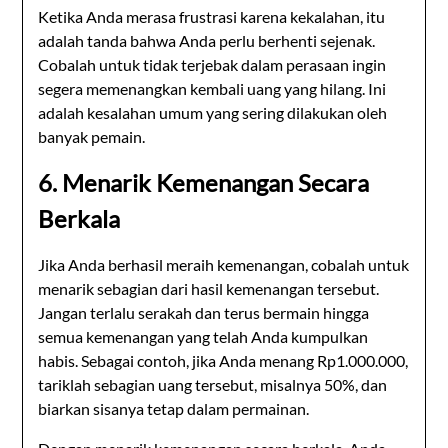
Ketika Anda merasa frustrasi karena kekalahan, itu
adalah tanda bahwa Anda perlu berhenti sejenak.
Cobalah untuk tidak terjebak dalam perasaan ingin
segera memenangkan kembali uang yang hilang. Ini
adalah kesalahan umum yang sering dilakukan oleh
banyak pemain.
6. Menarik Kemenangan Secara
Berkala
Jika Anda berhasil meraih kemenangan, cobalah untuk
menarik sebagian dari hasil kemenangan tersebut.
Jangan terlalu serakah dan terus bermain hingga
semua kemenangan yang telah Anda kumpulkan
habis. Sebagai contoh, jika Anda menang Rp1.000.000,
tariklah sebagian uang tersebut, misalnya 50%, dan
biarkan sisanya tetap dalam permainan.