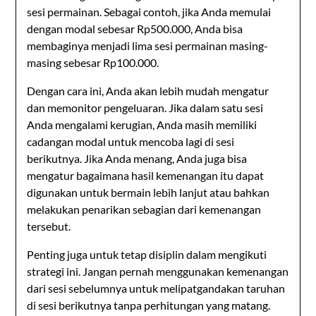
sesi permainan. Sebagai contoh, jika Anda memulai
dengan modal sebesar Rp500.000, Anda bisa
membaginya menjadi lima sesi permainan masing-
masing sebesar Rp100.000.
Dengan cara ini, Anda akan lebih mudah mengatur
dan memonitor pengeluaran. Jika dalam satu sesi
Anda mengalami kerugian, Anda masih memiliki
cadangan modal untuk mencoba lagi di sesi
berikutnya. Jika Anda menang, Anda juga bisa
mengatur bagaimana hasil kemenangan itu dapat
digunakan untuk bermain lebih lanjut atau bahkan
melakukan penarikan sebagian dari kemenangan
tersebut.
Penting juga untuk tetap disiplin dalam mengikuti
strategi ini. Jangan pernah menggunakan kemenangan
dari sesi sebelumnya untuk melipatgandakan taruhan
di sesi berikutnya tanpa perhitungan yang matang.