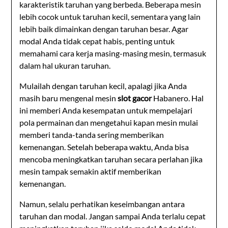
karakteristik taruhan yang berbeda. Beberapa mesin
lebih cocok untuk taruhan kecil, sementara yang lain
lebih baik dimainkan dengan taruhan besar. Agar
modal Anda tidak cepat habis, penting untuk
memahami cara kerja masing-masing mesin, termasuk
dalam hal ukuran taruhan.
Mulailah dengan taruhan kecil, apalagi jika Anda
masih baru mengenal mesin
slot gacor
Habanero. Hal
ini memberi Anda kesempatan untuk mempelajari
pola permainan dan mengetahui kapan mesin mulai
memberi tanda-tanda sering memberikan
kemenangan. Setelah beberapa waktu, Anda bisa
mencoba meningkatkan taruhan secara perlahan jika
mesin tampak semakin aktif memberikan
kemenangan.
Namun, selalu perhatikan keseimbangan antara
taruhan dan modal. Jangan sampai Anda terlalu cepat