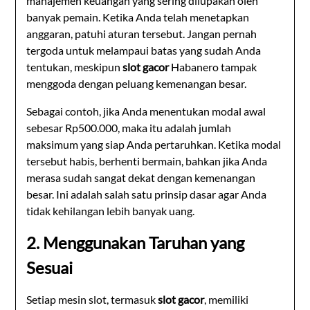
manajemen keuangan yang sering dilupakan oleh
banyak pemain. Ketika Anda telah menetapkan
anggaran, patuhi aturan tersebut. Jangan pernah
tergoda untuk melampaui batas yang sudah Anda
tentukan, meskipun
slot gacor
Habanero tampak
menggoda dengan peluang kemenangan besar.
Sebagai contoh, jika Anda menentukan modal awal
sebesar Rp500.000, maka itu adalah jumlah
maksimum yang siap Anda pertaruhkan. Ketika modal
tersebut habis, berhenti bermain, bahkan jika Anda
merasa sudah sangat dekat dengan kemenangan
besar. Ini adalah salah satu prinsip dasar agar Anda
tidak kehilangan lebih banyak uang.
2. Menggunakan Taruhan yang
Sesuai
Setiap mesin slot, termasuk
slot gacor
, memiliki