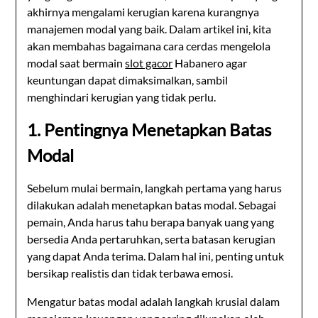
akhirnya mengalami kerugian karena kurangnya
manajemen modal yang baik. Dalam artikel ini, kita
akan membahas bagaimana cara cerdas mengelola
modal saat bermain
slot gacor
Habanero agar
keuntungan dapat dimaksimalkan, sambil
menghindari kerugian yang tidak perlu.
1. Pentingnya Menetapkan Batas
Modal
Sebelum mulai bermain, langkah pertama yang harus
dilakukan adalah menetapkan batas modal. Sebagai
pemain, Anda harus tahu berapa banyak uang yang
bersedia Anda pertaruhkan, serta batasan kerugian
yang dapat Anda terima. Dalam hal ini, penting untuk
bersikap realistis dan tidak terbawa emosi.
Mengatur batas modal adalah langkah krusial dalam