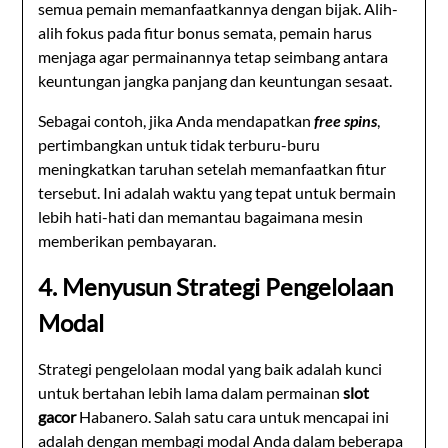
semua pemain memanfaatkannya dengan bijak. Alih-
alih fokus pada fitur bonus semata, pemain harus
menjaga agar permainannya tetap seimbang antara
keuntungan jangka panjang dan keuntungan sesaat.
Sebagai contoh, jika Anda mendapatkan
free spins
,
pertimbangkan untuk tidak terburu-buru
meningkatkan taruhan setelah memanfaatkan fitur
tersebut. Ini adalah waktu yang tepat untuk bermain
lebih hati-hati dan memantau bagaimana mesin
memberikan pembayaran.
4. Menyusun Strategi Pengelolaan
Modal
Strategi pengelolaan modal yang baik adalah kunci
untuk bertahan lebih lama dalam permainan
slot
gacor
Habanero. Salah satu cara untuk mencapai ini
adalah dengan membagi modal Anda dalam beberapa