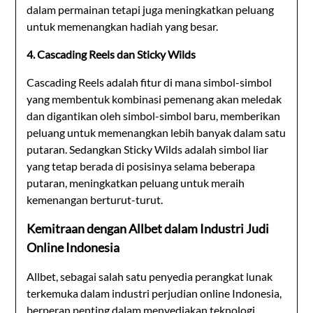
dalam permainan tetapi juga meningkatkan peluang
untuk memenangkan hadiah yang besar.
4.
Cascading Reels dan Sticky Wilds
Cascading Reels adalah fitur di mana simbol-simbol
yang membentuk kombinasi pemenang akan meledak
dan digantikan oleh simbol-simbol baru, memberikan
peluang untuk memenangkan lebih banyak dalam satu
putaran. Sedangkan Sticky Wilds adalah simbol liar
yang tetap berada di posisinya selama beberapa
putaran, meningkatkan peluang untuk meraih
kemenangan berturut-turut.
Kemitraan dengan Allbet dalam Industri Judi
Online Indonesia
Allbet, sebagai salah satu penyedia perangkat lunak
terkemuka dalam industri perjudian online Indonesia,
berperan penting dalam menyediakan teknologi