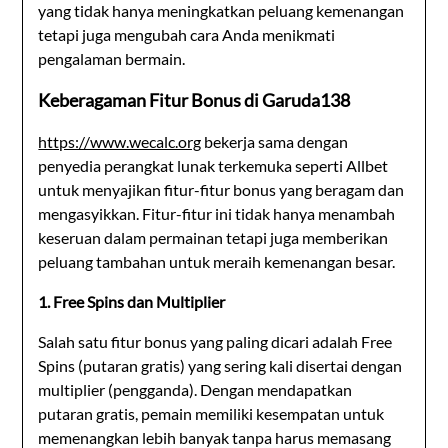
yang tidak hanya meningkatkan peluang kemenangan
tetapi juga mengubah cara Anda menikmati
pengalaman bermain.
Keberagaman Fitur Bonus di Garuda138
https://www.wecalc.org
bekerja sama dengan
penyedia perangkat lunak terkemuka seperti Allbet
untuk menyajikan fitur-fitur bonus yang beragam dan
mengasyikkan. Fitur-fitur ini tidak hanya menambah
keseruan dalam permainan tetapi juga memberikan
peluang tambahan untuk meraih kemenangan besar.
1.
Free Spins dan Multiplier
Salah satu fitur bonus yang paling dicari adalah Free
Spins (putaran gratis) yang sering kali disertai dengan
multiplier (pengganda). Dengan mendapatkan
putaran gratis, pemain memiliki kesempatan untuk
memenangkan lebih banyak tanpa harus memasang