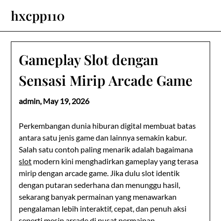
Skip
hxcpp110
to
content
Gameplay Slot dengan
Sensasi Mirip Arcade Game
admin,
May 19, 2026
Perkembangan dunia hiburan digital membuat batas
antara satu jenis game dan lainnya semakin kabur.
Salah satu contoh paling menarik adalah bagaimana
slot
modern kini menghadirkan gameplay yang terasa
mirip dengan arcade game. Jika dulu slot identik
dengan putaran sederhana dan menunggu hasil,
sekarang banyak permainan yang menawarkan
pengalaman lebih interaktif, cepat, dan penuh aksi
seperti mesin arcade di pusat permainan.