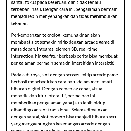
santai, fokus pada keseruan, dan tidak terlalu
terbebani hasil. Dengan cara ini, pengalaman bermain
menjadi lebih menyenangkan dan tidak menimbulkan
tekanan.
Perkembangan teknologi kemungkinan akan
membuat slot semakin mirip dengan arcade game di
masa depan. Integrasi elemen 3D, real-time
interaction, hingga fitur berbasis cerita bisa membuat
pengalaman bermain semakin imersif dan interaktif.
Pada akhirnya, slot dengan sensasi mirip arcade game
berhasil menghadirkan cara baru dalam menikmati
hiburan digital. Dengan gameplay cepat, visual
menarik, dan fitur interaktif, permainan ini
memberikan pengalaman yang jauh lebih hidup
dibandingkan slot tradisional. Selama dimainkan
dengan santai, slot modern bisa menjadi hiburan seru
yang menggabungkan kesenangan arcade dengan
sensasi permainan digital yang penuh kejutan.