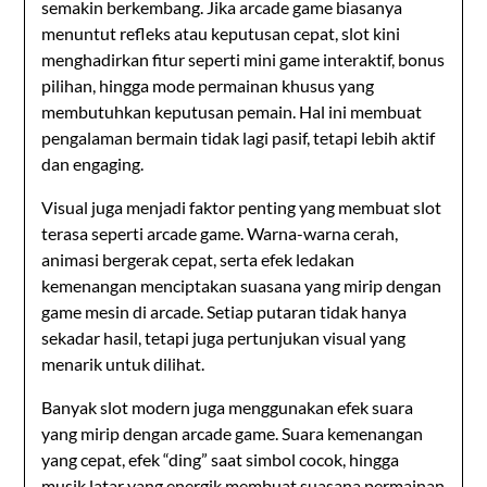
semakin berkembang. Jika arcade game biasanya
menuntut refleks atau keputusan cepat, slot kini
menghadirkan fitur seperti mini game interaktif, bonus
pilihan, hingga mode permainan khusus yang
membutuhkan keputusan pemain. Hal ini membuat
pengalaman bermain tidak lagi pasif, tetapi lebih aktif
dan engaging.
Visual juga menjadi faktor penting yang membuat slot
terasa seperti arcade game. Warna-warna cerah,
animasi bergerak cepat, serta efek ledakan
kemenangan menciptakan suasana yang mirip dengan
game mesin di arcade. Setiap putaran tidak hanya
sekadar hasil, tetapi juga pertunjukan visual yang
menarik untuk dilihat.
Banyak slot modern juga menggunakan efek suara
yang mirip dengan arcade game. Suara kemenangan
yang cepat, efek “ding” saat simbol cocok, hingga
musik latar yang energik membuat suasana permainan