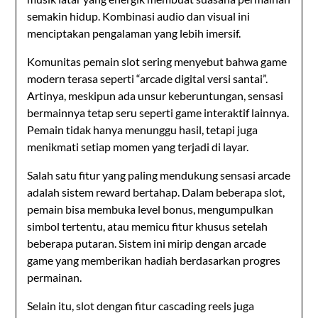
semakin hidup. Kombinasi audio dan visual ini
menciptakan pengalaman yang lebih imersif.
Komunitas pemain slot sering menyebut bahwa game
modern terasa seperti “arcade digital versi santai”.
Artinya, meskipun ada unsur keberuntungan, sensasi
bermainnya tetap seru seperti game interaktif lainnya.
Pemain tidak hanya menunggu hasil, tetapi juga
menikmati setiap momen yang terjadi di layar.
Salah satu fitur yang paling mendukung sensasi arcade
adalah sistem reward bertahap. Dalam beberapa slot,
pemain bisa membuka level bonus, mengumpulkan
simbol tertentu, atau memicu fitur khusus setelah
beberapa putaran. Sistem ini mirip dengan arcade
game yang memberikan hadiah berdasarkan progres
permainan.
Selain itu, slot dengan fitur cascading reels juga