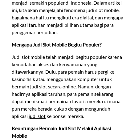
menjadi semakin populer di Indonesia. Dalam artikel
ini, kita akan menjelajahi fenomena judi slot mobile,
bagaimana hal itu mengikuti era digital, dan mengapa
aplikasi taruhan menjadi pilihan utama bagi para
penggemar perjudian.
Mengapa Judi Slot Mobile Begitu Populer?
Judi slot mobile telah menjadi begitu populer karena
kemudahan akses dan kenyamanan yang
ditawarkannya. Dulu, para pemain harus pergi ke
kasino fisik atau menggunakan komputer untuk
bermain judi slot secara online. Namun, dengan
hadirnya aplikasi taruhan, para pemain sekarang
dapat menikmati permainan favorit mereka di mana
pun mereka berada, cukup dengan mengunduh
aplikasi
judi slot
ke ponsel mereka.
Keuntungan Bermain Judi Slot Melalui Aplikasi
Mobile