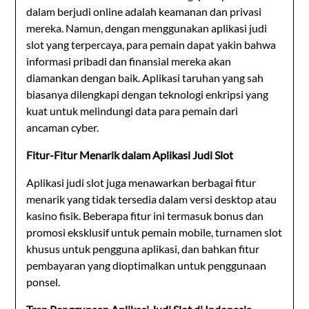
dalam berjudi online adalah keamanan dan privasi
mereka. Namun, dengan menggunakan aplikasi judi
slot yang terpercaya, para pemain dapat yakin bahwa
informasi pribadi dan finansial mereka akan
diamankan dengan baik. Aplikasi taruhan yang sah
biasanya dilengkapi dengan teknologi enkripsi yang
kuat untuk melindungi data para pemain dari
ancaman cyber.
Fitur-Fitur Menarik dalam Aplikasi Judi Slot
Aplikasi judi slot juga menawarkan berbagai fitur
menarik yang tidak tersedia dalam versi desktop atau
kasino fisik. Beberapa fitur ini termasuk bonus dan
promosi eksklusif untuk pemain mobile, turnamen slot
khusus untuk pengguna aplikasi, dan bahkan fitur
pembayaran yang dioptimalkan untuk penggunaan
ponsel.