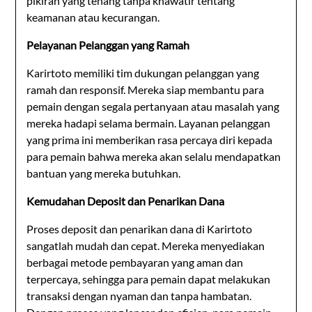
pikiran yang tenang tanpa khawatir tentang
keamanan atau kecurangan.
Pelayanan Pelanggan yang Ramah
Karirtoto memiliki tim dukungan pelanggan yang
ramah dan responsif. Mereka siap membantu para
pemain dengan segala pertanyaan atau masalah yang
mereka hadapi selama bermain. Layanan pelanggan
yang prima ini memberikan rasa percaya diri kepada
para pemain bahwa mereka akan selalu mendapatkan
bantuan yang mereka butuhkan.
Kemudahan Deposit dan Penarikan Dana
Proses deposit dan penarikan dana di Karirtoto
sangatlah mudah dan cepat. Mereka menyediakan
berbagai metode pembayaran yang aman dan
terpercaya, sehingga para pemain dapat melakukan
transaksi dengan nyaman dan tanpa hambatan.