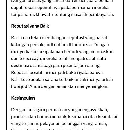
Dengan proses yang lancar dan efisien, para pemain
dapat fokus sepenuhnya pada permainan mereka
tanpa harus khawatir tentang masalah pembayaran.
Reputasi yang Baik
Karirtoto telah membangun reputasi yang baik di
kalangan pemain judi online di Indonesia. Dengan
menyediakan pengalaman berjudi yang memuaskan
dan terpercaya, mereka telah menjadi salah satu
destinasi utama bagi para pecinta judi daring.
Reputasi positif ini menjadi bukti nyata bahwa
Karirtoto adalah sarana terbaik untuk menyalurkan
hobi judi Anda dengan aman dan menyenangkan.
Kesimpulan
Dengan beragam permainan yang mengasyikkan,
promosi dan bonus menarik, keamanan dan keandalan
yang terjamin, pelayanan pelanggan yang ramah,