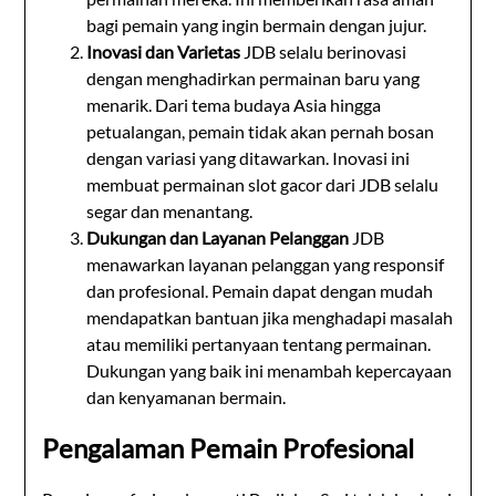
bagi pemain yang ingin bermain dengan jujur.
Inovasi dan Varietas
JDB selalu berinovasi
dengan menghadirkan permainan baru yang
menarik. Dari tema budaya Asia hingga
petualangan, pemain tidak akan pernah bosan
dengan variasi yang ditawarkan. Inovasi ini
membuat permainan slot gacor dari JDB selalu
segar dan menantang.
Dukungan dan Layanan Pelanggan
JDB
menawarkan layanan pelanggan yang responsif
dan profesional. Pemain dapat dengan mudah
mendapatkan bantuan jika menghadapi masalah
atau memiliki pertanyaan tentang permainan.
Dukungan yang baik ini menambah kepercayaan
dan kenyamanan bermain.
Pengalaman Pemain Profesional