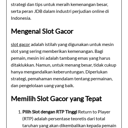
strategi dan tips untuk meraih kemenangan besar,
serta peran JDB dalam industri perjudian online di
Indonesia.
Mengenal Slot Gacor
slot gacor
adalah istilah yang digunakan untuk mesin
slot yang sering memberikan kemenangan. Bagi
pemain, mesin ini adalah tambang emas yang harus
ditaklukkan. Namun, untuk menang besar, tidak cukup
hanya mengandalkan keberuntungan. Diperlukan
strategi, pemahaman mendalam tentang permainan,
dan pengelolaan uang yang baik.
Memilih Slot Gacor yang Tepat
Pilih Slot dengan RTP Tinggi
Return to Player
(RTP) adalah persentase teoretis dari total
taruhan yang akan dikembalikan kepada pemain