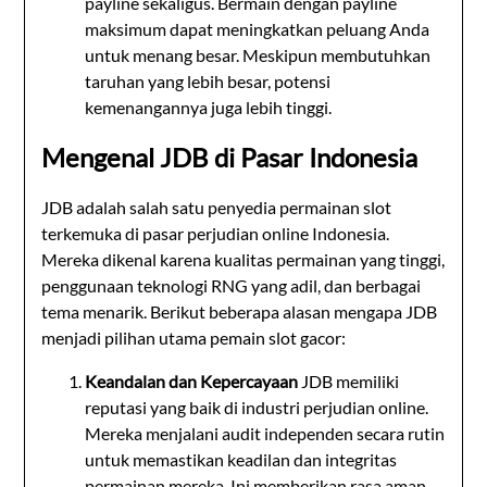
payline sekaligus. Bermain dengan payline
maksimum dapat meningkatkan peluang Anda
untuk menang besar. Meskipun membutuhkan
taruhan yang lebih besar, potensi
kemenangannya juga lebih tinggi.
Mengenal JDB di Pasar Indonesia
JDB adalah salah satu penyedia permainan slot
terkemuka di pasar perjudian online Indonesia.
Mereka dikenal karena kualitas permainan yang tinggi,
penggunaan teknologi RNG yang adil, dan berbagai
tema menarik. Berikut beberapa alasan mengapa JDB
menjadi pilihan utama pemain slot gacor:
Keandalan dan Kepercayaan
JDB memiliki
reputasi yang baik di industri perjudian online.
Mereka menjalani audit independen secara rutin
untuk memastikan keadilan dan integritas
permainan mereka. Ini memberikan rasa aman