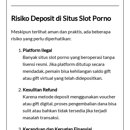
Risiko Deposit di Situs Slot Porno
Meskipun terlihat aman dan praktis, ada beberapa
risiko yang perlu diperhatikan:
Platform Ilegal
Banyak situs slot porno yang beroperasi tanpa
lisensi resmi. Jika platform ditutup secara
mendadak, pemain bisa kehilangan saldo gift
atau gift virtual yang telah didepositkan.
Kesulitan Refund
Karena metode deposit menggunakan voucher
atau gift digital, proses pengembalian dana bisa
sulit atau bahkan tidak tersedia jika terjadi
masalah transaksi.
Kecanduan dan Kerugian Finansial