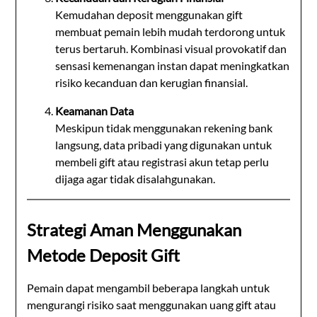
Kemudahan deposit menggunakan gift
membuat pemain lebih mudah terdorong untuk
terus bertaruh. Kombinasi visual provokatif dan
sensasi kemenangan instan dapat meningkatkan
risiko kecanduan dan kerugian finansial.
Keamanan Data
Meskipun tidak menggunakan rekening bank
langsung, data pribadi yang digunakan untuk
membeli gift atau registrasi akun tetap perlu
dijaga agar tidak disalahgunakan.
Strategi Aman Menggunakan
Metode Deposit Gift
Pemain dapat mengambil beberapa langkah untuk
mengurangi risiko saat menggunakan uang gift atau