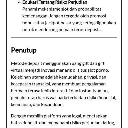
Edukasi Tentang Risiko Perjudian
Pahami mekanisme slot dan probabilitas
kemenangan. Jangan tergoda oleh promosi
bonus atau jackpot besar yang sering digunakan
untuk mendorong pemain terus deposit.
Penutup
Metode deposit menggunakan uang gift dan gift
virtual menjadi inovasi menarik di situs slot porno.
Kelebihan utama adalah kemudahan, privasi, dan
kecepatan transaksi, yang membuat pengalaman
bermain terasa lebih interaktif dan instan. Namun,
pemain tetap harus waspada terhadap risiko finansial,
keamanan, dan kecanduan.
Dengan memilih platform yang legal, menetapkan
batas deposit, dan memahami risiko perjudian daring,