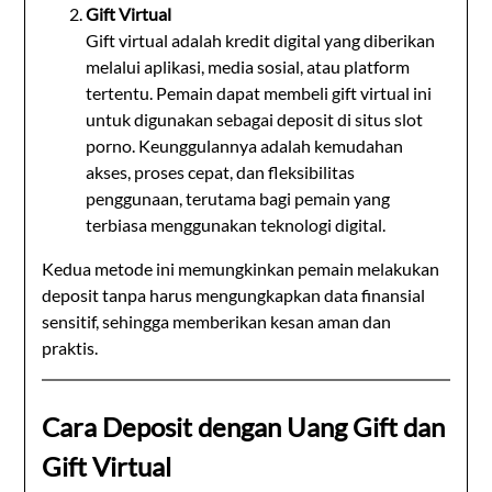
Gift Virtual
Gift virtual adalah kredit digital yang diberikan
melalui aplikasi, media sosial, atau platform
tertentu. Pemain dapat membeli gift virtual ini
untuk digunakan sebagai deposit di situs slot
porno. Keunggulannya adalah kemudahan
akses, proses cepat, dan fleksibilitas
penggunaan, terutama bagi pemain yang
terbiasa menggunakan teknologi digital.
Kedua metode ini memungkinkan pemain melakukan
deposit tanpa harus mengungkapkan data finansial
sensitif, sehingga memberikan kesan aman dan
praktis.
Cara Deposit dengan Uang Gift dan
Gift Virtual