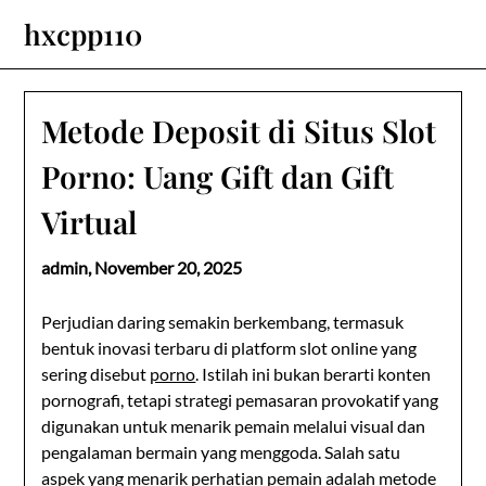
Skip
hxcpp110
to
content
Metode Deposit di Situs Slot
Porno: Uang Gift dan Gift
Virtual
admin,
November 20, 2025
Perjudian daring semakin berkembang, termasuk
bentuk inovasi terbaru di platform slot online yang
sering disebut
porno
. Istilah ini bukan berarti konten
pornografi, tetapi strategi pemasaran provokatif yang
digunakan untuk menarik pemain melalui visual dan
pengalaman bermain yang menggoda. Salah satu
aspek yang menarik perhatian pemain adalah metode