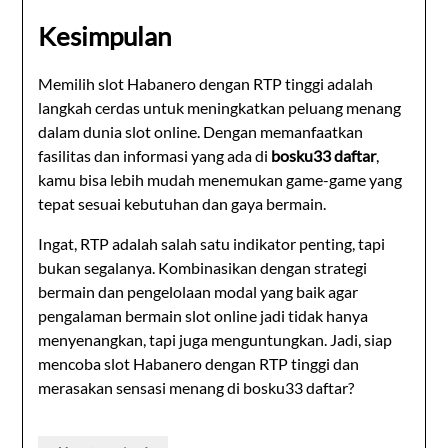
Kesimpulan
Memilih slot Habanero dengan RTP tinggi adalah
langkah cerdas untuk meningkatkan peluang menang
dalam dunia slot online. Dengan memanfaatkan
fasilitas dan informasi yang ada di
bosku33 daftar
,
kamu bisa lebih mudah menemukan game-game yang
tepat sesuai kebutuhan dan gaya bermain.
Ingat, RTP adalah salah satu indikator penting, tapi
bukan segalanya. Kombinasikan dengan strategi
bermain dan pengelolaan modal yang baik agar
pengalaman bermain slot online jadi tidak hanya
menyenangkan, tapi juga menguntungkan. Jadi, siap
mencoba slot Habanero dengan RTP tinggi dan
merasakan sensasi menang di bosku33 daftar?