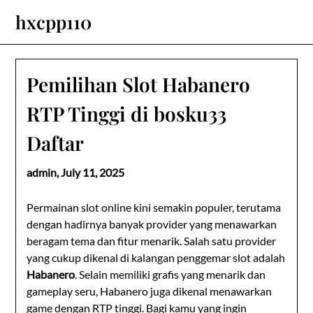
Skip
hxcpp110
to
content
Pemilihan Slot Habanero
RTP Tinggi di bosku33
Daftar
admin,
July 11, 2025
Permainan slot online kini semakin populer, terutama
dengan hadirnya banyak provider yang menawarkan
beragam tema dan fitur menarik. Salah satu provider
yang cukup dikenal di kalangan penggemar slot adalah
Habanero
. Selain memiliki grafis yang menarik dan
gameplay seru, Habanero juga dikenal menawarkan
game dengan RTP tinggi. Bagi kamu yang ingin