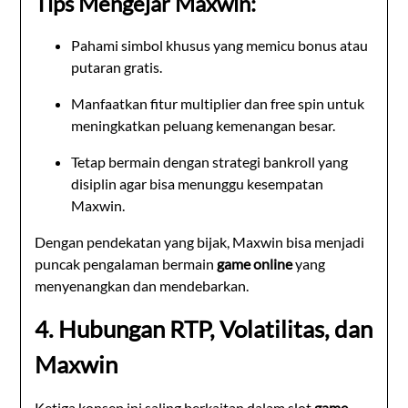
Tips Mengejar Maxwin:
Pahami simbol khusus yang memicu bonus atau
putaran gratis.
Manfaatkan fitur multiplier dan free spin untuk
meningkatkan peluang kemenangan besar.
Tetap bermain dengan strategi bankroll yang
disiplin agar bisa menunggu kesempatan
Maxwin.
Dengan pendekatan yang bijak, Maxwin bisa menjadi
puncak pengalaman bermain
game online
yang
menyenangkan dan mendebarkan.
4. Hubungan RTP, Volatilitas, dan
Maxwin
Ketiga konsep ini saling berkaitan dalam slot
game