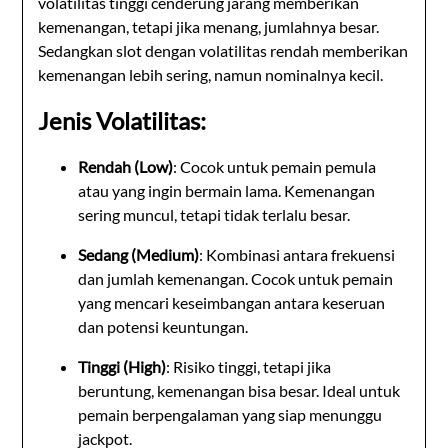
volatilitas tinggi cenderung jarang memberikan
kemenangan, tetapi jika menang, jumlahnya besar.
Sedangkan slot dengan volatilitas rendah memberikan
kemenangan lebih sering, namun nominalnya kecil.
Jenis Volatilitas:
Rendah (Low)
: Cocok untuk pemain pemula
atau yang ingin bermain lama. Kemenangan
sering muncul, tetapi tidak terlalu besar.
Sedang (Medium)
: Kombinasi antara frekuensi
dan jumlah kemenangan. Cocok untuk pemain
yang mencari keseimbangan antara keseruan
dan potensi keuntungan.
Tinggi (High)
: Risiko tinggi, tetapi jika
beruntung, kemenangan bisa besar. Ideal untuk
pemain berpengalaman yang siap menunggu
jackpot.