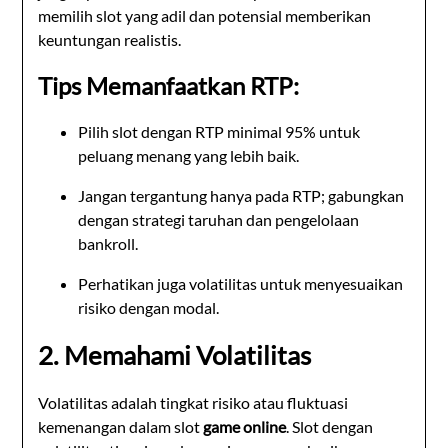
memilih slot yang adil dan potensial memberikan
keuntungan realistis.
Tips Memanfaatkan RTP:
Pilih slot dengan RTP minimal 95% untuk
peluang menang yang lebih baik.
Jangan tergantung hanya pada RTP; gabungkan
dengan strategi taruhan dan pengelolaan
bankroll.
Perhatikan juga volatilitas untuk menyesuaikan
risiko dengan modal.
2. Memahami Volatilitas
Volatilitas adalah tingkat risiko atau fluktuasi
kemenangan dalam slot
game online
. Slot dengan