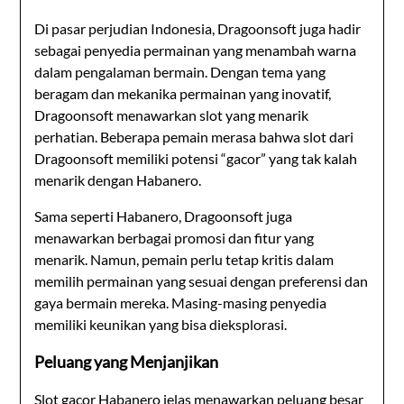
Di pasar perjudian Indonesia, Dragoonsoft juga hadir
sebagai penyedia permainan yang menambah warna
dalam pengalaman bermain. Dengan tema yang
beragam dan mekanika permainan yang inovatif,
Dragoonsoft menawarkan slot yang menarik
perhatian. Beberapa pemain merasa bahwa slot dari
Dragoonsoft memiliki potensi “gacor” yang tak kalah
menarik dengan Habanero.
Sama seperti Habanero, Dragoonsoft juga
menawarkan berbagai promosi dan fitur yang
menarik. Namun, pemain perlu tetap kritis dalam
memilih permainan yang sesuai dengan preferensi dan
gaya bermain mereka. Masing-masing penyedia
memiliki keunikan yang bisa dieksplorasi.
Peluang yang Menjanjikan
Slot gacor Habanero jelas menawarkan peluang besar