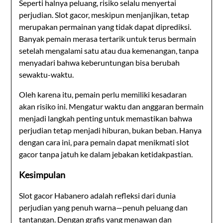
Seperti halnya peluang, risiko selalu menyertai
perjudian. Slot gacor, meskipun menjanjikan, tetap
merupakan permainan yang tidak dapat diprediksi.
Banyak pemain merasa tertarik untuk terus bermain
setelah mengalami satu atau dua kemenangan, tanpa
menyadari bahwa keberuntungan bisa berubah
sewaktu-waktu.
Oleh karena itu, pemain perlu memiliki kesadaran
akan risiko ini. Mengatur waktu dan anggaran bermain
menjadi langkah penting untuk memastikan bahwa
perjudian tetap menjadi hiburan, bukan beban. Hanya
dengan cara ini, para pemain dapat menikmati slot
gacor tanpa jatuh ke dalam jebakan ketidakpastian.
Kesimpulan
Slot gacor Habanero adalah refleksi dari dunia
perjudian yang penuh warna—penuh peluang dan
tantangan. Dengan grafis yang menawan dan