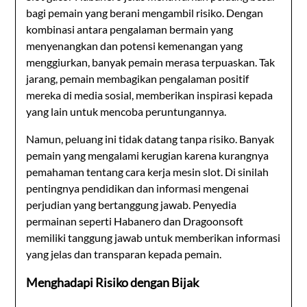
bagi pemain yang berani mengambil risiko. Dengan
kombinasi antara pengalaman bermain yang
menyenangkan dan potensi kemenangan yang
menggiurkan, banyak pemain merasa terpuaskan. Tak
jarang, pemain membagikan pengalaman positif
mereka di media sosial, memberikan inspirasi kepada
yang lain untuk mencoba peruntungannya.
Namun, peluang ini tidak datang tanpa risiko. Banyak
pemain yang mengalami kerugian karena kurangnya
pemahaman tentang cara kerja mesin slot. Di sinilah
pentingnya pendidikan dan informasi mengenai
perjudian yang bertanggung jawab. Penyedia
permainan seperti Habanero dan Dragoonsoft
memiliki tanggung jawab untuk memberikan informasi
yang jelas dan transparan kepada pemain.
Menghadapi Risiko dengan Bijak