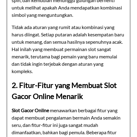
spin, dan kemudian menunggu gulungan berhenti
untuk melihat apakah Anda mendapatkan kombinasi
simbol yang menguntungkan.
Tidak ada aturan yang rumit atau kombinasi yang
harus diingat. Setiap putaran adalah kesempatan baru
untuk menang, dan semua hasilnya sepenuhnya acak.
Hal inilah yang membuat permainan slot sangat
menarik, terutama bagi pemain yang baru memulai
dan tidak ingin terjebak dengan aturan yang
kompleks.
2.
Fitur-Fitur yang Membuat Slot
Gacor Online Menarik
Slot Gacor Online
menawarkan berbagai fitur yang
dapat membuat pengalaman bermain Anda semakin
seru, dan fitur-fitur ini juga sangat mudah
dimanfaatkan, bahkan bagi pemula. Beberapa fitur