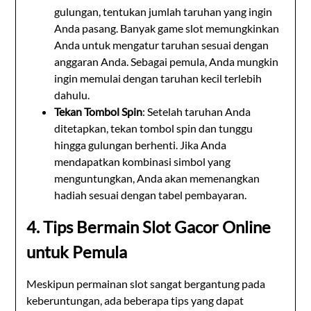
gulungan, tentukan jumlah taruhan yang ingin
Anda pasang. Banyak game slot memungkinkan
Anda untuk mengatur taruhan sesuai dengan
anggaran Anda. Sebagai pemula, Anda mungkin
ingin memulai dengan taruhan kecil terlebih
dahulu.
Tekan Tombol Spin
: Setelah taruhan Anda
ditetapkan, tekan tombol spin dan tunggu
hingga gulungan berhenti. Jika Anda
mendapatkan kombinasi simbol yang
menguntungkan, Anda akan memenangkan
hadiah sesuai dengan tabel pembayaran.
4.
Tips Bermain Slot Gacor Online
untuk Pemula
Meskipun permainan slot sangat bergantung pada
keberuntungan, ada beberapa tips yang dapat