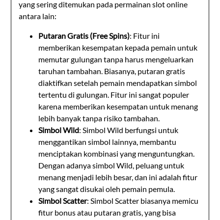
yang sering ditemukan pada permainan slot online
antara lain:
Putaran Gratis (Free Spins)
: Fitur ini
memberikan kesempatan kepada pemain untuk
memutar gulungan tanpa harus mengeluarkan
taruhan tambahan. Biasanya, putaran gratis
diaktifkan setelah pemain mendapatkan simbol
tertentu di gulungan. Fitur ini sangat populer
karena memberikan kesempatan untuk menang
lebih banyak tanpa risiko tambahan.
Simbol Wild
: Simbol Wild berfungsi untuk
menggantikan simbol lainnya, membantu
menciptakan kombinasi yang menguntungkan.
Dengan adanya simbol Wild, peluang untuk
menang menjadi lebih besar, dan ini adalah fitur
yang sangat disukai oleh pemain pemula.
Simbol Scatter
: Simbol Scatter biasanya memicu
fitur bonus atau putaran gratis, yang bisa