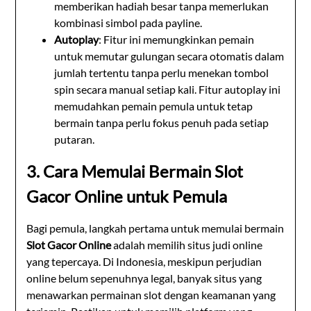
memberikan hadiah besar tanpa memerlukan
kombinasi simbol pada payline.
Autoplay
: Fitur ini memungkinkan pemain
untuk memutar gulungan secara otomatis dalam
jumlah tertentu tanpa perlu menekan tombol
spin secara manual setiap kali. Fitur autoplay ini
memudahkan pemain pemula untuk tetap
bermain tanpa perlu fokus penuh pada setiap
putaran.
3.
Cara Memulai Bermain Slot
Gacor Online untuk Pemula
Bagi pemula, langkah pertama untuk memulai bermain
Slot Gacor Online
adalah memilih situs judi online
yang tepercaya. Di Indonesia, meskipun perjudian
online belum sepenuhnya legal, banyak situs yang
menawarkan permainan slot dengan keamanan yang