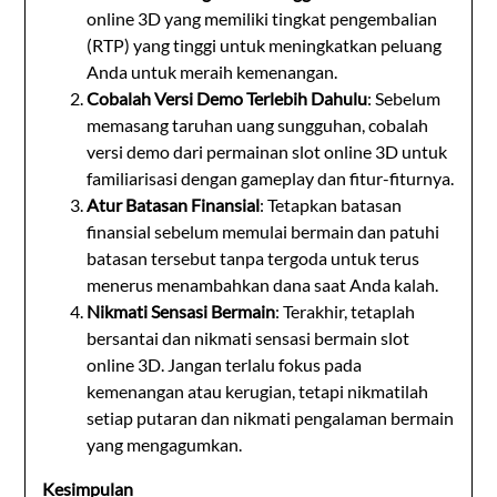
online 3D yang memiliki tingkat pengembalian
(RTP) yang tinggi untuk meningkatkan peluang
Anda untuk meraih kemenangan.
Cobalah Versi Demo Terlebih Dahulu
: Sebelum
memasang taruhan uang sungguhan, cobalah
versi demo dari permainan slot online 3D untuk
familiarisasi dengan gameplay dan fitur-fiturnya.
Atur Batasan Finansial
: Tetapkan batasan
finansial sebelum memulai bermain dan patuhi
batasan tersebut tanpa tergoda untuk terus
menerus menambahkan dana saat Anda kalah.
Nikmati Sensasi Bermain
: Terakhir, tetaplah
bersantai dan nikmati sensasi bermain slot
online 3D. Jangan terlalu fokus pada
kemenangan atau kerugian, tetapi nikmatilah
setiap putaran dan nikmati pengalaman bermain
yang mengagumkan.
Kesimpulan