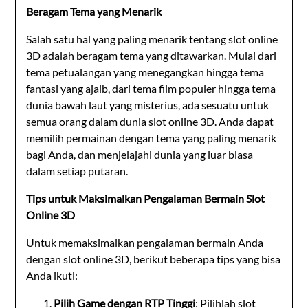
Beragam Tema yang Menarik
Salah satu hal yang paling menarik tentang slot online
3D adalah beragam tema yang ditawarkan. Mulai dari
tema petualangan yang menegangkan hingga tema
fantasi yang ajaib, dari tema film populer hingga tema
dunia bawah laut yang misterius, ada sesuatu untuk
semua orang dalam dunia slot online 3D. Anda dapat
memilih permainan dengan tema yang paling menarik
bagi Anda, dan menjelajahi dunia yang luar biasa
dalam setiap putaran.
Tips untuk Maksimalkan Pengalaman Bermain Slot
Online 3D
Untuk memaksimalkan pengalaman bermain Anda
dengan slot online 3D, berikut beberapa tips yang bisa
Anda ikuti:
Pilih Game dengan RTP Tinggi
: Pilihlah slot