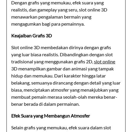
Dengan grafis yang memukau, efek suara yang
realistis, dan gameplay yang seru, slot online 3D
menawarkan pengalaman bermain yang
mengagumkan bagi para pemainnya.
Keajaiban Grafis 3D
Slot online 3D membedakan dirinya dengan grafis
yang luar biasa realistis. Dibandingkan dengan slot
tradisional yang menggunakan grafis 2D,
slot online
3D menampilkan gambar dan animasi yang tampak
hidup dan memukau. Dari karakter hingga latar
belakang, semuanya dirancang dengan detail yang luar
biasa, menciptakan atmosfer yang menakjubkan yang
membuat pemain merasa seolah-olah mereka benar-
benar berada di dalam permainan.
Efek Suara yang Membangun Atmosfer
Selain grafis yang memukau, efek suara dalam slot