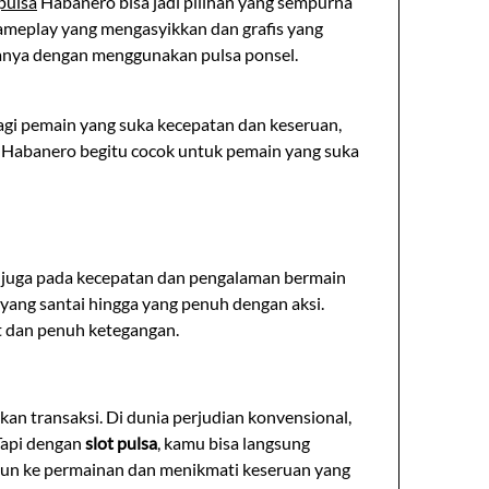
 pulsa
Habanero bisa jadi pilihan yang sempurna
gameplay yang mengasyikkan dan grafis yang
anya dengan menggunakan pulsa ponsel.
Bagi pemain yang suka kecepatan dan keseruan,
a Habanero begitu cocok untuk pemain yang suka
pi juga pada kecepatan dan pengalaman bermain
 yang santai hingga yang penuh dengan aksi.
t dan penuh ketegangan.
n transaksi. Di dunia perjudian konvensional,
 Tapi dengan
slot pulsa
, kamu bisa langsung
jun ke permainan dan menikmati keseruan yang