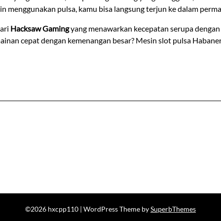
 menggunakan pulsa, kamu bisa langsung terjun ke dalam permai
dari
Hacksaw Gaming
yang menawarkan kecepatan serupa dengan ku
mainan cepat dengan kemenangan besar? Mesin slot pulsa Haba
©2026 hxcpp110
| WordPress Theme by
SuperbThemes