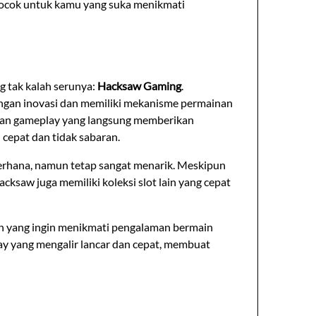
ocok untuk kamu yang suka menikmati
 tak kalah serunya:
Hacksaw Gaming
.
ngan inovasi dan memiliki mekanisme permainan
gan gameplay yang langsung memberikan
cepat dan tidak sabaran.
erhana, namun tetap sangat menarik. Meskipun
Hacksaw juga memiliki koleksi slot lain yang cepat
n yang ingin menikmati pengalaman bermain
ay yang mengalir lancar dan cepat, membuat