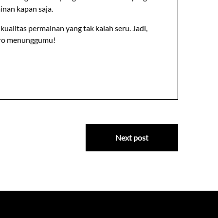
nan kapan saja.
alitas permainan yang tak kalah seru. Jadi,
nero menunggumu!
Next post