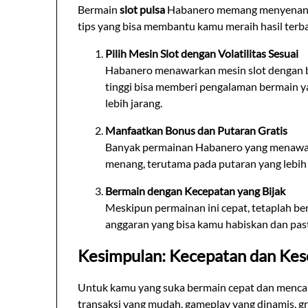
Bermain
slot pulsa
Habanero memang menyenangka
tips yang bisa membantu kamu meraih hasil terba
Pilih Mesin Slot dengan Volatilitas Sesuai
Habanero menawarkan mesin slot dengan ber
tinggi bisa memberi pengalaman bermain ya
lebih jarang.
Manfaatkan Bonus dan Putaran Gratis
Banyak permainan Habanero yang menawarka
menang, terutama pada putaran yang lebih 
Bermain dengan Kecepatan yang Bijak
Meskipun permainan ini cepat, tetaplah b
anggaran yang bisa kamu habiskan dan past
Kesimpulan: Kecepatan dan Kes
Untuk kamu yang suka bermain cepat dan menca
transaksi yang mudah, gameplay yang dinamis,