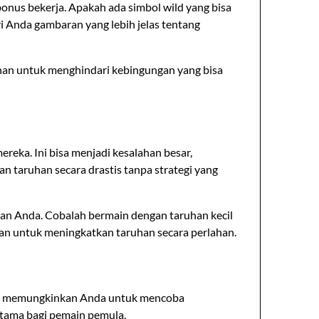
us bekerja. Apakah ada simbol wild yang bisa
i Anda gambaran yang lebih jelas tentang
nan untuk menghindari kebingungan yang bisa
eka. Ini bisa menjadi kesalahan besar,
taruhan secara drastis tanpa strategi yang
ran Anda. Cobalah bermain dengan taruhan kecil
an untuk meningkatkan taruhan secara perlahan.
ng memungkinkan Anda untuk mencoba
utama bagi pemain pemula.