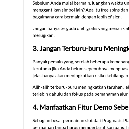
Sebelum Anda mulai bermain, luangkan waktu un
menggantikan simbol lain? Apa itu free spins d
bagaimana cara bermain dengan lebih efisien.
Jangan hanya tergoda oleh grafis yang menarik
merugikan.
3.
Jangan Terburu-buru Mening
Banyak pemain yang, setelah beberapa kemenanga
terutama jika Anda belum sepenuhnya menguasai
jelas hanya akan meningkatkan risiko kehilangan
Alih-alih terburu-buru meningkatkan taruhan, l
terlebih dahulu dan fokus pada pemahaman alur
4.
Manfaatkan Fitur Demo Sebe
Sebagian besar permainan slot dari Pragmatic Pl
permainan tanpa harus mempertaruhkan uang. Ini