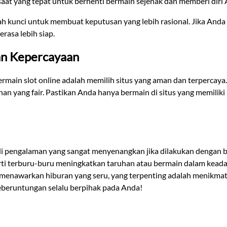
saat yang tepat untuk berhenti bermain sejenak dan memberi diri
h kunci untuk membuat keputusan yang lebih rasional. Jika Anda 
rasa lebih siap.
an Kepercayaan
bermain slot online adalah memilih situs yang aman dan terpercaya
yang fair. Pastikan Anda hanya bermain di situs yang memiliki l
i pengalaman yang sangat menyenangkan jika dilakukan dengan
ti terburu-buru meningkatkan taruhan atau bermain dalam kead
 menawarkan hiburan yang seru, yang terpenting adalah menikma
eberuntungan selalu berpihak pada Anda!