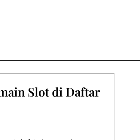
ain Slot di Daftar