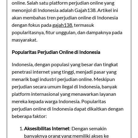
online. Salah satu platform perjudian online yang
menonjol di Indonesia adalah Gajah138. Artikel ini
akan membahas tren perjudian online di Indonesia
dengan fokus pada
gajah138
, termasuk
popularitasnya, fitur unggulan, dan dampaknya pada
masyarakat.
Popularitas Perjudian Online di Indonesia
Indonesia, dengan populasi yang besar dan tingkat
penetrasi internet yang tinggi, menjadi pasar yang
menarik bagi industri perjudian online. Meskipun
perjudian secara umum ilegal di Indonesia, banyak
platform internasional yang menawarkan layanan
mereka kepada warga Indonesia. Popularitas
perjudian online di Indonesia dapat dikaitkan dengan
beberapa faktor:
Aksesibilitas Internet
: Dengan semakin
banyaknya orang yang memiliki akses ke