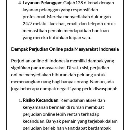
Layanan Pelanggan
: Gajah138 dikenal dengan
layanan pelanggan yang responsif dan
profesional. Mereka menyediakan dukungan
24/7 melalui live chat, email, dan telepon untuk
memastikan pemain mendapatkan bantuan
yang mereka butuhkan kapan saja.
Dampak Perjudian Online pada Masyarakat Indonesia
Perjudian online di Indonesia memiliki dampak yang
signifikan pada masyarakat. Di satu sisi, perjudian
online menyediakan hiburan dan peluang untuk
memenangkan uang bagi banyak orang. Namun, ada
juga beberapa dampak negatif yang perlu diwaspadai:
Risiko Kecanduan
: Kemudahan akses dan
kenyamanan bermain di rumah membuat
perjudian online lebih rentan terhadap
kecanduan. Banyak pemain yang terjebak dalam
perjudian berlebihan yang dapat berdampak