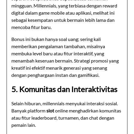
mingguan. Millennials, yang terbiasa dengan reward
digital dalam game mobile atau aplikasi, melihat ini
sebagai kesempatan untuk bermain lebih lama dan
mencoba fitur baru.
Bonus ini bukan hanya soal uang; sering kali
memberikan pengalaman tambahan, misalnya
membuka level baru atau fitur interaktif, yang
menambah keseruan bermain. Strategi promosi yang
kreatif ini efektif menarik generasi yang senang
dengan penghargaan instan dan gamifikasi.
5. Komunitas dan Interaktivitas
Selain hiburan, millennials menyukai interaksi sosial.
Banyak platform
slot
online menghadirkan komunitas
atau fitur leaderboard, turnamen, dan chat dengan
pemain lain.