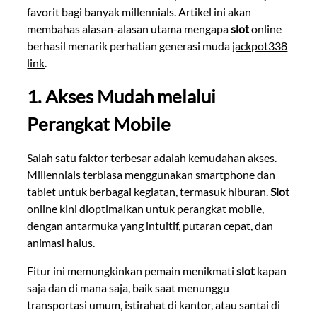
favorit bagi banyak millennials. Artikel ini akan
membahas alasan-alasan utama mengapa
slot
online
berhasil menarik perhatian generasi muda
jackpot338
link
.
1. Akses Mudah melalui
Perangkat Mobile
Salah satu faktor terbesar adalah kemudahan akses.
Millennials terbiasa menggunakan smartphone dan
tablet untuk berbagai kegiatan, termasuk hiburan.
Slot
online kini dioptimalkan untuk perangkat mobile,
dengan antarmuka yang intuitif, putaran cepat, dan
animasi halus.
Fitur ini memungkinkan pemain menikmati
slot
kapan
saja dan di mana saja, baik saat menunggu
transportasi umum, istirahat di kantor, atau santai di