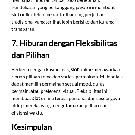
Pendekatan yang bertanggung jawab ini membuat
slot
online lebih menarik dibanding perjudian
tradisional yang terlihat lebih berisiko dan kurang
transparan.
7. Hiburan dengan Fleksibilitas
dan Pilihan
Berbeda dengan kasino fisik,
slot
online menawarkan
ribuan pilihan tema dan variasi permainan. Millennials
dapat memilih permainan sesuai mood, durasi
bermain, atau preferensi visual. Fleksibilitas ini
membuat
slot
online terasa personal dan sesuai gaya
hidup mereka yang mengutamakan pilihan dan
efisiensi waktu.
Kesimpulan