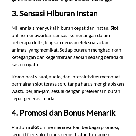
3. Sensasi Hiburan Instan
Millennials menyukai hiburan cepat dan instan.
Slot
online menawarkan sensasi kemenangan dalam
beberapa detik, lengkap dengan efek suara dan
animasi yang memikat. Setiap putaran menghadirkan
ketegangan dan kegembiraan seolah sedang berada di
kasino nyata.
Kombinasi visual, audio, dan interaktivitas membuat
permainan
slot
terasa seru tanpa harus menghabiskan
waktu berjam-jam, sesuai dengan preferensi hiburan
cepat generasi muda.
4. Promosi dan Bonus Menarik
Platform
slot
online menawarkan berbagai promosi,
seperti free spin, bonus deposit, atau turnamen