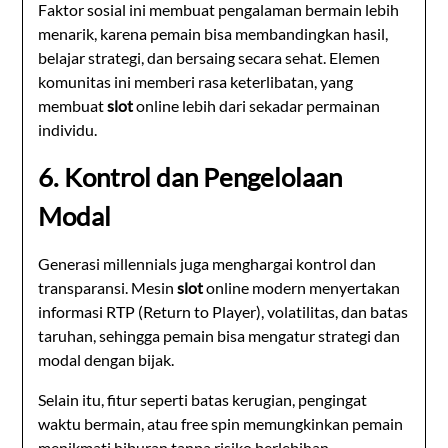
Faktor sosial ini membuat pengalaman bermain lebih
menarik, karena pemain bisa membandingkan hasil,
belajar strategi, dan bersaing secara sehat. Elemen
komunitas ini memberi rasa keterlibatan, yang
membuat
slot
online lebih dari sekadar permainan
individu.
6. Kontrol dan Pengelolaan
Modal
Generasi millennials juga menghargai kontrol dan
transparansi. Mesin
slot
online modern menyertakan
informasi RTP (Return to Player), volatilitas, dan batas
taruhan, sehingga pemain bisa mengatur strategi dan
modal dengan bijak.
Selain itu, fitur seperti batas kerugian, pengingat
waktu bermain, atau free spin memungkinkan pemain
menikmati hiburan tanpa risiko berlebihan.