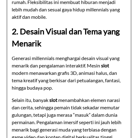
rumah. Fleksibilitas ini membuat hiburan menjadi
lebih mudah dan sesuai gaya hidup millennials yang
aktif dan mobile.
2. Desain Visual dan Tema yang
Menarik
Generasi millennials menghargai desain visual yang
menarik dan pengalaman interaktif. Mesin
slot
modern menawarkan grafis 3D, animasi halus, dan
tema kreatif yang berkisar dari petualangan, fantasi,
hingga budaya pop.
Selain itu, banyak
slot
menambahkan elemen narasi
dan cerita, sehingga pemain tidak sekadar memutar
gulungan, tetapi juga merasa “masuk” dalam dunia
permainan. Pengalaman imersif seperti ini jauh lebih
menarik bagi generasi muda yang terbiasa dengan
game video dan konten digital berkualitas tinggi.