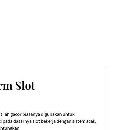
rm Slot
tilah gacor biasanya digunakan untuk
pada dasarnya slot bekerja dengan sistem acak,
untungkan.