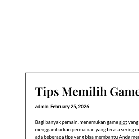
Skip
to
content
Tips Memilih Game 
admin,
February 25, 2026
Bagi banyak pemain, menemukan game
slot
yang 
menggambarkan permainan yang terasa sering me
ada beberapa tips yang bisa membantu Anda me