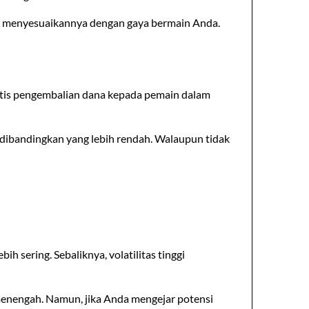
an menyesuaikannya dengan gaya bermain Anda.
retis pengembalian dana kepada pemain dalam
 dibandingkan yang lebih rendah. Walaupun tidak
h sering. Sebaliknya, volatilitas tinggi
a menengah. Namun, jika Anda mengejar potensi