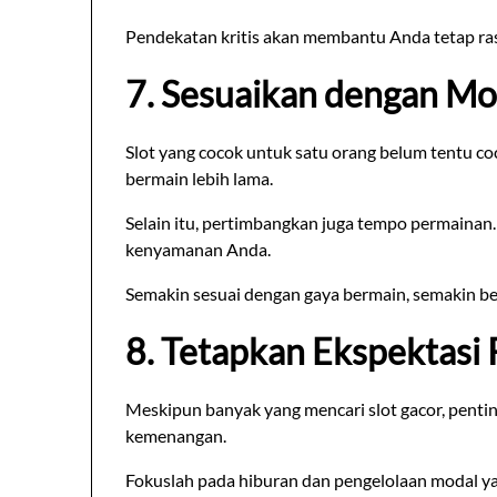
Pendekatan kritis akan membantu Anda tetap ra
7. Sesuaikan dengan Mo
Slot yang cocok untuk satu orang belum tentu co
bermain lebih lama.
Selain itu, pertimbangkan juga tempo permainan. 
kenyamanan Anda.
Semakin sesuai dengan gaya bermain, semakin be
8. Tetapkan Ekspektasi R
Meskipun banyak yang mencari slot gacor, penting
kemenangan.
Fokuslah pada hiburan dan pengelolaan modal ya