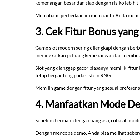
kemenangan besar dan siap dengan risiko lebih ting
Memahami perbedaan ini membantu Anda memilih 
3. Cek Fitur Bonus yan
Game slot modern sering dilengkapi dengan berbagai
meningkatkan peluang kemenangan dan membuat
Slot yang dianggap gacor biasanya memiliki fitu
tetap bergantung pada sistem RNG.
Memilih game dengan fitur yang sesuai preferen
4. Manfaatkan Mode D
Sebelum bermain dengan uang asli, cobalah mode
Dengan mencoba demo, Anda bisa melihat seberap