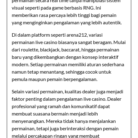
permainan secara real time tanpa manipulasi sistem
visual seperti pada game berbasis RNG. Ini
memberikan rasa percaya lebih tinggi bagi pemain
yang menginginkan pengalaman yang lebih autentik.
Di dalam platform seperti arena212, variasi
permainan live casino biasanya sangat beragam. Mulai
dari roulette, blackjack, baccarat, hingga permainan
baru yang dikembangkan dengan konsep interaktif
modern. Setiap permainan memiliki aturan sederhana
namun tetap menantang, sehingga cocok untuk
pemula maupun pemain berpengalaman.
Selain variasi permainan, kualitas dealer juga menjadi
faktor penting dalam pengalaman live casino. Dealer
profesional yang ramah dan komunikatif dapat
membuat suasana bermain menjadi lebih
menyenangkan. Mereka tidak hanya menjalankan
permainan, tetapi juga berinteraksi dengan pemain
melalui percakapan ringan yang membuat