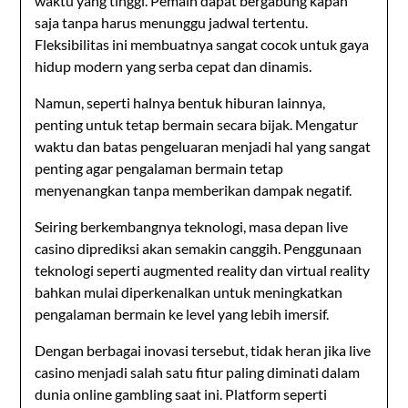
waktu yang tinggi. Pemain dapat bergabung kapan
saja tanpa harus menunggu jadwal tertentu.
Fleksibilitas ini membuatnya sangat cocok untuk gaya
hidup modern yang serba cepat dan dinamis.
Namun, seperti halnya bentuk hiburan lainnya,
penting untuk tetap bermain secara bijak. Mengatur
waktu dan batas pengeluaran menjadi hal yang sangat
penting agar pengalaman bermain tetap
menyenangkan tanpa memberikan dampak negatif.
Seiring berkembangnya teknologi, masa depan live
casino diprediksi akan semakin canggih. Penggunaan
teknologi seperti augmented reality dan virtual reality
bahkan mulai diperkenalkan untuk meningkatkan
pengalaman bermain ke level yang lebih imersif.
Dengan berbagai inovasi tersebut, tidak heran jika live
casino menjadi salah satu fitur paling diminati dalam
dunia online gambling saat ini. Platform seperti