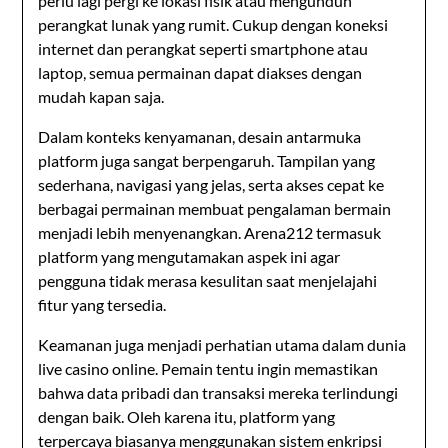
perlu lagi pergi ke lokasi fisik atau mengunduh
perangkat lunak yang rumit. Cukup dengan koneksi
internet dan perangkat seperti smartphone atau
laptop, semua permainan dapat diakses dengan
mudah kapan saja.
Dalam konteks kenyamanan, desain antarmuka
platform juga sangat berpengaruh. Tampilan yang
sederhana, navigasi yang jelas, serta akses cepat ke
berbagai permainan membuat pengalaman bermain
menjadi lebih menyenangkan. Arena212 termasuk
platform yang mengutamakan aspek ini agar
pengguna tidak merasa kesulitan saat menjelajahi
fitur yang tersedia.
Keamanan juga menjadi perhatian utama dalam dunia
live casino online. Pemain tentu ingin memastikan
bahwa data pribadi dan transaksi mereka terlindungi
dengan baik. Oleh karena itu, platform yang
terpercaya biasanya menggunakan sistem enkripsi