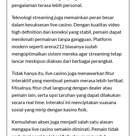
pengalaman terasa lebih personal.
Teknologi streaming juga memainkan peran besar
dalam kesuksesan live casino. Dengan kualitas video
high definition dan koneksi yang stabil, pemain dapat
menikmati permainan tanpa gangguan. Platform
modern seperti arena212 biasanya sudah
mengoptimalkan sistem mereka agar streaming tetap
lancar meskipun diakses dari berbagai perangkat.
Tidak hanya itu, live casino juga menawarkan fitur
interaktif yang membuat pemain merasa lebih terlibat.
Misalnya, fitur chat langsung dengan dealer atau
pemain lain, serta opsi taruhan yang dapat dilakukan
secara real time. Interaksi ini menciptakan suasana
sosial yang mirip dengan kasino fisik.
Kemudahan akses juga menjadi salah satu alasan
mengapa live casino semakin diminati. Pemain tidak