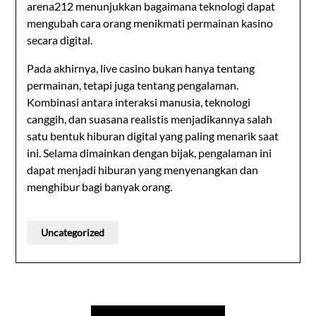
arena212 menunjukkan bagaimana teknologi dapat
mengubah cara orang menikmati permainan kasino
secara digital.
Pada akhirnya, live casino bukan hanya tentang
permainan, tetapi juga tentang pengalaman.
Kombinasi antara interaksi manusia, teknologi
canggih, dan suasana realistis menjadikannya salah
satu bentuk hiburan digital yang paling menarik saat
ini. Selama dimainkan dengan bijak, pengalaman ini
dapat menjadi hiburan yang menyenangkan dan
menghibur bagi banyak orang.
Uncategorized
Post