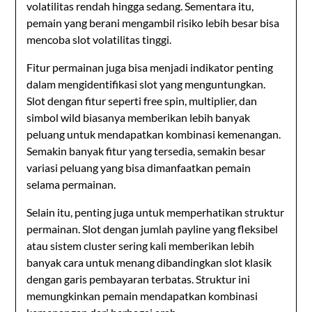
volatilitas rendah hingga sedang. Sementara itu,
pemain yang berani mengambil risiko lebih besar bisa
mencoba slot volatilitas tinggi.
Fitur permainan juga bisa menjadi indikator penting
dalam mengidentifikasi slot yang menguntungkan.
Slot dengan fitur seperti free spin, multiplier, dan
simbol wild biasanya memberikan lebih banyak
peluang untuk mendapatkan kombinasi kemenangan.
Semakin banyak fitur yang tersedia, semakin besar
variasi peluang yang bisa dimanfaatkan pemain
selama permainan.
Selain itu, penting juga untuk memperhatikan struktur
permainan. Slot dengan jumlah payline yang fleksibel
atau sistem cluster sering kali memberikan lebih
banyak cara untuk menang dibandingkan slot klasik
dengan garis pembayaran terbatas. Struktur ini
memungkinkan pemain mendapatkan kombinasi