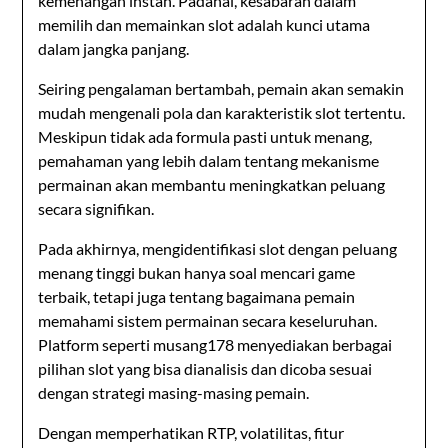
kemenangan instan. Padahal, kesabaran dalam
memilih dan memainkan slot adalah kunci utama
dalam jangka panjang.
Seiring pengalaman bertambah, pemain akan semakin
mudah mengenali pola dan karakteristik slot tertentu.
Meskipun tidak ada formula pasti untuk menang,
pemahaman yang lebih dalam tentang mekanisme
permainan akan membantu meningkatkan peluang
secara signifikan.
Pada akhirnya, mengidentifikasi slot dengan peluang
menang tinggi bukan hanya soal mencari game
terbaik, tetapi juga tentang bagaimana pemain
memahami sistem permainan secara keseluruhan.
Platform seperti musang178 menyediakan berbagai
pilihan slot yang bisa dianalisis dan dicoba sesuai
dengan strategi masing-masing pemain.
Dengan memperhatikan RTP, volatilitas, fitur