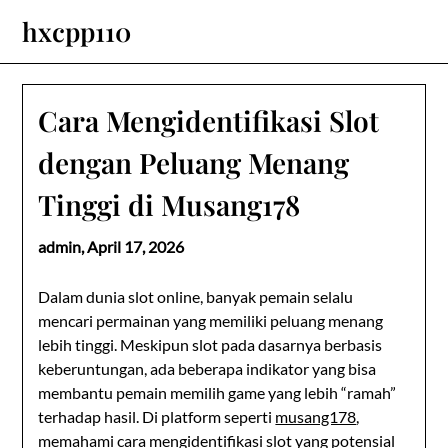
Skip
hxcpp110
to
content
Cara Mengidentifikasi Slot
dengan Peluang Menang
Tinggi di Musang178
admin,
April 17, 2026
Dalam dunia slot online, banyak pemain selalu
mencari permainan yang memiliki peluang menang
lebih tinggi. Meskipun slot pada dasarnya berbasis
keberuntungan, ada beberapa indikator yang bisa
membantu pemain memilih game yang lebih “ramah”
terhadap hasil. Di platform seperti
musang178
,
memahami cara mengidentifikasi slot yang potensial