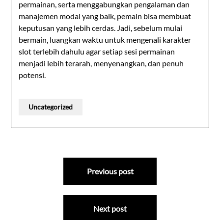
permainan, serta menggabungkan pengalaman dan
manajemen modal yang baik, pemain bisa membuat
keputusan yang lebih cerdas. Jadi, sebelum mulai
bermain, luangkan waktu untuk mengenali karakter
slot terlebih dahulu agar setiap sesi permainan
menjadi lebih terarah, menyenangkan, dan penuh
potensi.
Uncategorized
Post
Previous post
navigation
Next post