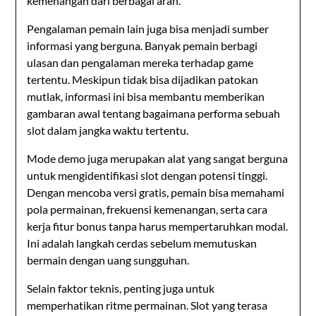
kemenangan dari berbagai arah.
Pengalaman pemain lain juga bisa menjadi sumber
informasi yang berguna. Banyak pemain berbagi
ulasan dan pengalaman mereka terhadap game
tertentu. Meskipun tidak bisa dijadikan patokan
mutlak, informasi ini bisa membantu memberikan
gambaran awal tentang bagaimana performa sebuah
slot dalam jangka waktu tertentu.
Mode demo juga merupakan alat yang sangat berguna
untuk mengidentifikasi slot dengan potensi tinggi.
Dengan mencoba versi gratis, pemain bisa memahami
pola permainan, frekuensi kemenangan, serta cara
kerja fitur bonus tanpa harus mempertaruhkan modal.
Ini adalah langkah cerdas sebelum memutuskan
bermain dengan uang sungguhan.
Selain faktor teknis, penting juga untuk
memperhatikan ritme permainan. Slot yang terasa