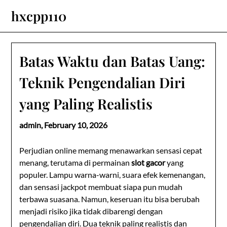
Skip
hxcpp110
to
content
Batas Waktu dan Batas Uang:
Teknik Pengendalian Diri
yang Paling Realistis
admin,
February 10, 2026
Perjudian online memang menawarkan sensasi cepat
menang, terutama di permainan
slot gacor
yang
populer. Lampu warna-warni, suara efek kemenangan,
dan sensasi jackpot membuat siapa pun mudah
terbawa suasana. Namun, keseruan itu bisa berubah
menjadi risiko jika tidak dibarengi dengan
pengendalian diri. Dua teknik paling realistis dan