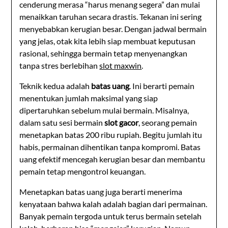
cenderung merasa “harus menang segera” dan mulai
menaikkan taruhan secara drastis. Tekanan ini sering
menyebabkan kerugian besar. Dengan jadwal bermain
yang jelas, otak kita lebih siap membuat keputusan
rasional, sehingga bermain tetap menyenangkan
tanpa stres berlebihan
slot maxwin
.
Teknik kedua adalah
batas uang
. Ini berarti pemain
menentukan jumlah maksimal yang siap
dipertaruhkan sebelum mulai bermain. Misalnya,
dalam satu sesi bermain
slot gacor
, seorang pemain
menetapkan batas 200 ribu rupiah. Begitu jumlah itu
habis, permainan dihentikan tanpa kompromi. Batas
uang efektif mencegah kerugian besar dan membantu
pemain tetap mengontrol keuangan.
Menetapkan batas uang juga berarti menerima
kenyataan bahwa kalah adalah bagian dari permainan.
Banyak pemain tergoda untuk terus bermain setelah