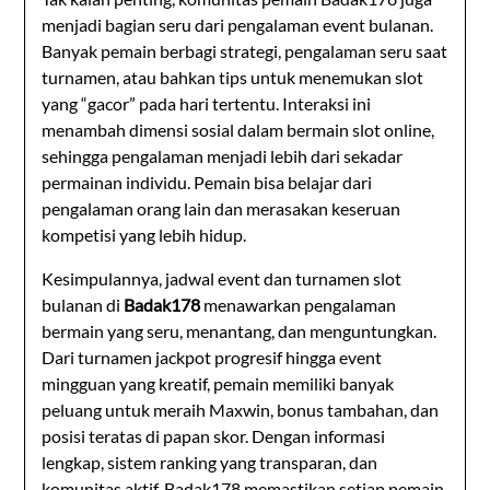
menjadi bagian seru dari pengalaman event bulanan.
Banyak pemain berbagi strategi, pengalaman seru saat
turnamen, atau bahkan tips untuk menemukan slot
yang “gacor” pada hari tertentu. Interaksi ini
menambah dimensi sosial dalam bermain slot online,
sehingga pengalaman menjadi lebih dari sekadar
permainan individu. Pemain bisa belajar dari
pengalaman orang lain dan merasakan keseruan
kompetisi yang lebih hidup.
Kesimpulannya, jadwal event dan turnamen slot
bulanan di
Badak178
menawarkan pengalaman
bermain yang seru, menantang, dan menguntungkan.
Dari turnamen jackpot progresif hingga event
mingguan yang kreatif, pemain memiliki banyak
peluang untuk meraih Maxwin, bonus tambahan, dan
posisi teratas di papan skor. Dengan informasi
lengkap, sistem ranking yang transparan, dan
komunitas aktif, Badak178 memastikan setiap pemain