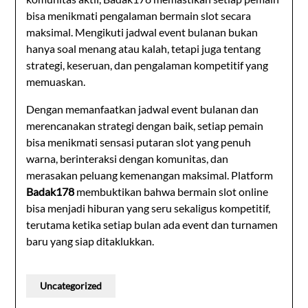
bisa menikmati pengalaman bermain slot secara
maksimal. Mengikuti jadwal event bulanan bukan
hanya soal menang atau kalah, tetapi juga tentang
strategi, keseruan, dan pengalaman kompetitif yang
memuaskan.
Dengan memanfaatkan jadwal event bulanan dan
merencanakan strategi dengan baik, setiap pemain
bisa menikmati sensasi putaran slot yang penuh
warna, berinteraksi dengan komunitas, dan
merasakan peluang kemenangan maksimal. Platform
Badak178
membuktikan bahwa bermain slot online
bisa menjadi hiburan yang seru sekaligus kompetitif,
terutama ketika setiap bulan ada event dan turnamen
baru yang siap ditaklukkan.
Uncategorized