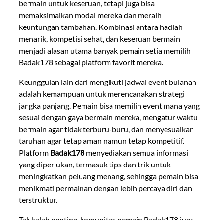
bermain untuk keseruan, tetapi juga bisa
memaksimalkan modal mereka dan meraih
keuntungan tambahan. Kombinasi antara hadiah
menarik, kompetisi sehat, dan keseruan bermain
menjadi alasan utama banyak pemain setia memilih
Badak178 sebagai platform favorit mereka.
Keunggulan lain dari mengikuti jadwal event bulanan
adalah kemampuan untuk merencanakan strategi
jangka panjang. Pemain bisa memilih event mana yang
sesuai dengan gaya bermain mereka, mengatur waktu
bermain agar tidak terburu-buru, dan menyesuaikan
taruhan agar tetap aman namun tetap kompetitif.
Platform
Badak178
menyediakan semua informasi
yang diperlukan, termasuk tips dan trik untuk
meningkatkan peluang menang, sehingga pemain bisa
menikmati permainan dengan lebih percaya diri dan
terstruktur.
Tak kalah penting, komunitas pemain Badak178 juga