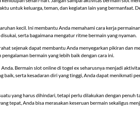
kehidupan sehari-hari. Jangan sampai aktivitas bermain slot men
ktu untuk keluarga, teman, dan kegiatan lain yang bermanfaat. De
ruhan kecil. Ini membantu Anda memahami cara kerja permainan t
ng disukai, serta bagaimana mengatur ritme bermain yang nyaman.
Istirahat sejenak dapat membantu Anda menyegarkan pikiran dan m
pengalaman bermain yang lebih baik dengan cara ini.
gan Anda. Bermain slot online di togel ex seharusnya menjadi akt
ng baik, serta kesadaran diri yang tinggi, Anda dapat menikmati 
uatu yang harus dihindari, tetapi perlu dilakukan dengan penuh 
ang tepat, Anda bisa merasakan keseruan bermain sekaligus men