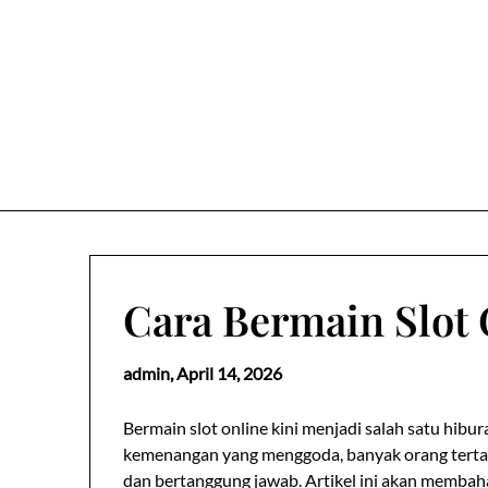
Skip
to
content
Cara Bermain Slot 
admin,
April 14, 2026
Bermain slot online kini menjadi salah satu hibur
kemenangan yang menggoda, banyak orang tertar
dan bertanggung jawab. Artikel ini akan membah