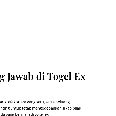
g Jawab di Togel Ex
rik, efek suara yang seru, serta peluang
nting untuk tetap mengedepankan sikap bijak
nda yang bermain di
togel ex
.