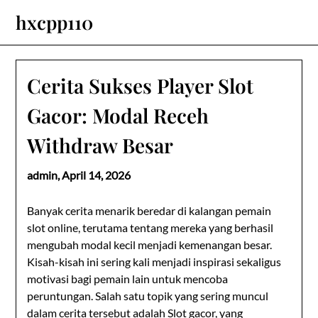
Skip
hxcpp110
to
content
Cerita Sukses Player Slot
Gacor: Modal Receh
Withdraw Besar
admin,
April 14, 2026
Banyak cerita menarik beredar di kalangan pemain
slot online, terutama tentang mereka yang berhasil
mengubah modal kecil menjadi kemenangan besar.
Kisah-kisah ini sering kali menjadi inspirasi sekaligus
motivasi bagi pemain lain untuk mencoba
peruntungan. Salah satu topik yang sering muncul
dalam cerita tersebut adalah
Slot gacor
, yang