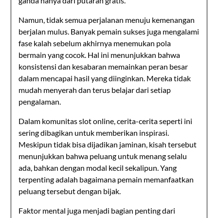
ganda hanya dari putaran gratis.
Namun, tidak semua perjalanan menuju kemenangan
berjalan mulus. Banyak pemain sukses juga mengalami
fase kalah sebelum akhirnya menemukan pola
bermain yang cocok. Hal ini menunjukkan bahwa
konsistensi dan kesabaran memainkan peran besar
dalam mencapai hasil yang diinginkan. Mereka tidak
mudah menyerah dan terus belajar dari setiap
pengalaman.
Dalam komunitas slot online, cerita-cerita seperti ini
sering dibagikan untuk memberikan inspirasi.
Meskipun tidak bisa dijadikan jaminan, kisah tersebut
menunjukkan bahwa peluang untuk menang selalu
ada, bahkan dengan modal kecil sekalipun. Yang
terpenting adalah bagaimana pemain memanfaatkan
peluang tersebut dengan bijak.
Faktor mental juga menjadi bagian penting dari