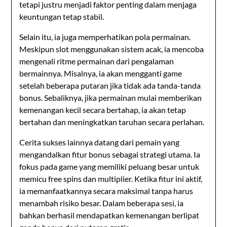
tetapi justru menjadi faktor penting dalam menjaga
keuntungan tetap stabil.
Selain itu, ia juga memperhatikan pola permainan.
Meskipun slot menggunakan sistem acak, ia mencoba
mengenali ritme permainan dari pengalaman
bermainnya. Misalnya, ia akan mengganti game
setelah beberapa putaran jika tidak ada tanda-tanda
bonus. Sebaliknya, jika permainan mulai memberikan
kemenangan kecil secara bertahap, ia akan tetap
bertahan dan meningkatkan taruhan secara perlahan.
Cerita sukses lainnya datang dari pemain yang
mengandalkan fitur bonus sebagai strategi utama. Ia
fokus pada game yang memiliki peluang besar untuk
memicu free spins dan multiplier. Ketika fitur ini aktif,
ia memanfaatkannya secara maksimal tanpa harus
menambah risiko besar. Dalam beberapa sesi, ia
bahkan berhasil mendapatkan kemenangan berlipat