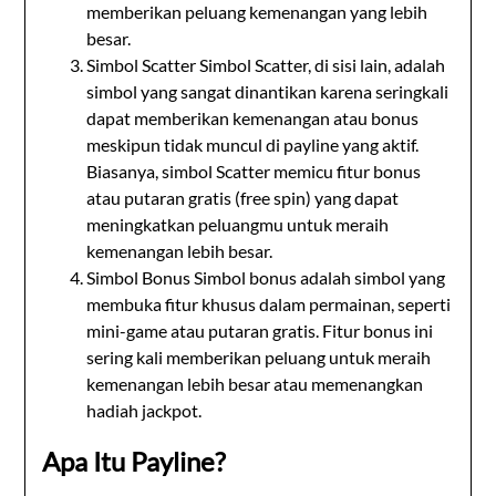
memberikan peluang kemenangan yang lebih
besar.
Simbol Scatter Simbol Scatter, di sisi lain, adalah
simbol yang sangat dinantikan karena seringkali
dapat memberikan kemenangan atau bonus
meskipun tidak muncul di payline yang aktif.
Biasanya, simbol Scatter memicu fitur bonus
atau putaran gratis (free spin) yang dapat
meningkatkan peluangmu untuk meraih
kemenangan lebih besar.
Simbol Bonus Simbol bonus adalah simbol yang
membuka fitur khusus dalam permainan, seperti
mini-game atau putaran gratis. Fitur bonus ini
sering kali memberikan peluang untuk meraih
kemenangan lebih besar atau memenangkan
hadiah jackpot.
Apa Itu Payline?