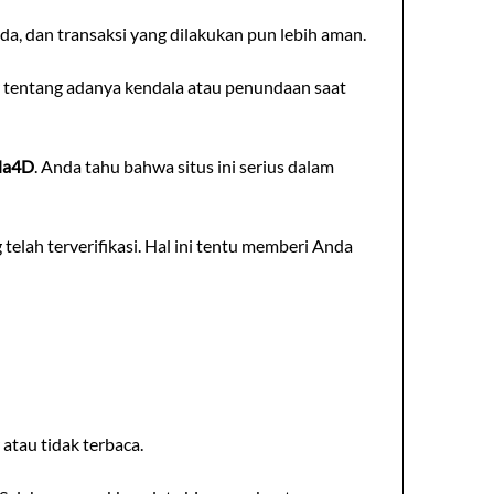
a, dan transaksi yang dilakukan pun lebih aman.
tir tentang adanya kendala atau penundaan saat
da4D
. Anda tahu bahwa situs ini serius dalam
elah terverifikasi. Hal ini tentu memberi Anda
tau tidak terbaca.