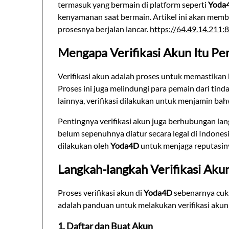
termasuk yang bermain di platform seperti
Yoda
kenyamanan saat bermain. Artikel ini akan memb
prosesnya berjalan lancar.
https://64.49.14.211:
Mengapa Verifikasi Akun Itu Pe
Verifikasi akun adalah proses untuk memastikan
Proses ini juga melindungi para pemain dari tin
lainnya, verifikasi dilakukan untuk menjamin bah
Pentingnya verifikasi akun juga berhubungan la
belum sepenuhnya diatur secara legal di Indonesi
dilakukan oleh
Yoda4D
untuk menjaga reputasiny
Langkah-langkah Verifikasi Aku
Proses verifikasi akun di
Yoda4D
sebenarnya cuku
adalah panduan untuk melakukan verifikasi akun
1.
Daftar dan Buat Akun