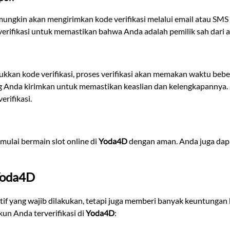
ungkin akan mengirimkan kode verifikasi melalui email atau SMS
rifikasi untuk memastikan bahwa Anda adalah pemilik sah dari a
n kode verifikasi, proses verifikasi akan memakan waktu bebera
Anda kirimkan untuk memastikan keaslian dan kelengkapannya. 
rifikasi.
 mulai bermain slot online di
Yoda4D
dengan aman. Anda juga dapa
 Yoda4D
tif yang wajib dilakukan, tetapi juga memberi banyak keuntungan 
un Anda terverifikasi di
Yoda4D
: