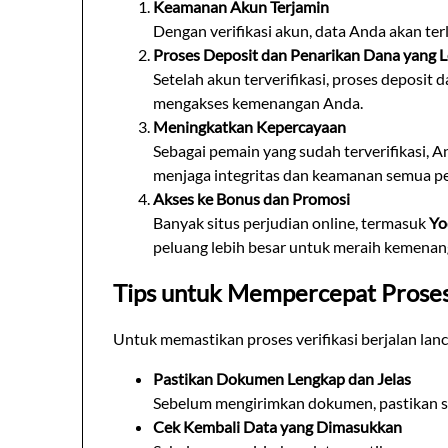
Keamanan Akun Terjamin
Dengan verifikasi akun, data Anda akan te
Proses Deposit dan Penarikan Dana yang L
Setelah akun terverifikasi, proses deposit
mengakses kemenangan Anda.
Meningkatkan Kepercayaan
Sebagai pemain yang sudah terverifikasi, A
menjaga integritas dan keamanan semua p
Akses ke Bonus dan Promosi
Banyak situs perjudian online, termasuk
Yo
peluang lebih besar untuk meraih kemenan
Tips untuk Mempercepat Proses 
Untuk memastikan proses verifikasi berjalan lanc
Pastikan Dokumen Lengkap dan Jelas
Sebelum mengirimkan dokumen, pastikan se
Cek Kembali Data yang Dimasukkan