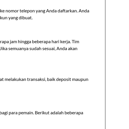
 ke nomor telepon yang Anda daftarkan. Anda
kun yang dibuat.
pa jam hingga beberapa hari kerja. Tim
Jika semuanya sudah sesuai, Anda akan
t melakukan transaksi, baik deposit maupun
bagi para pemain. Berikut adalah beberapa