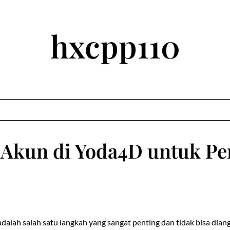
hxcpp110
 Akun di Yoda4D untuk Pe
 adalah salah satu langkah yang sangat penting dan tidak bisa dian