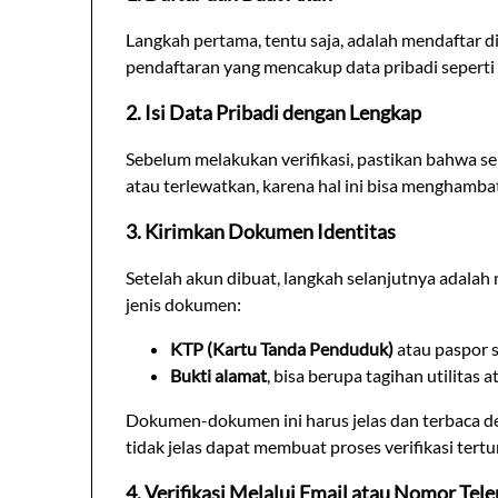
Langkah pertama, tentu saja, adalah mendaftar di
pendaftaran yang mencakup data pribadi seperti 
2.
Isi Data Pribadi dengan Lengkap
Sebelum melakukan verifikasi, pastikan bahwa s
atau terlewatkan, karena hal ini bisa menghambat 
3.
Kirimkan Dokumen Identitas
Setelah akun dibuat, langkah selanjutnya adala
jenis dokumen:
KTP (Kartu Tanda Penduduk)
atau paspor se
Bukti alamat
, bisa berupa tagihan utilita
Dokumen-dokumen ini harus jelas dan terbaca de
tidak jelas dapat membuat proses verifikasi tertu
4.
Verifikasi Melalui Email atau Nomor Tel