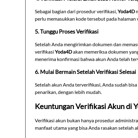
Sebagai bagian dari prosedur verifikasi,
Yoda4D
m
perlu memasukkan kode tersebut pada halaman ve
5.
Tunggu Proses Verifikasi
Setelah Anda mengirimkan dokumen dan memasukka
verifikasi
Yoda4D
akan memeriksa dokumen yang 
menerima konfirmasi bahwa akun Anda telah terve
6.
Mulai Bermain Setelah Verifikasi Selesai
Setelah akun Anda terverifikasi, Anda sudah bisa
penarikan, dengan lebih mudah.
Keuntungan Verifikasi Akun di
Verifikasi akun bukan hanya prosedur administra
manfaat utama yang bisa Anda rasakan setelah ak